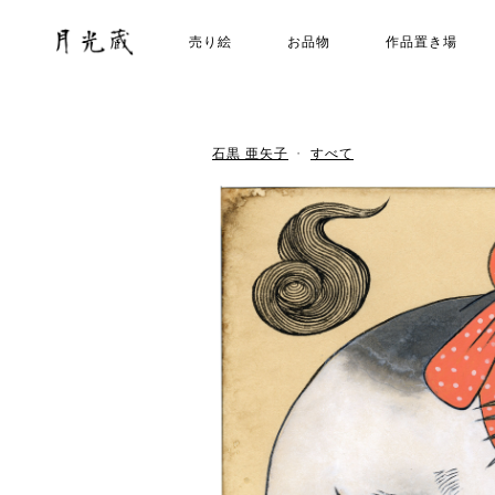
売り絵
お品物
作品置き場
石黒 亜矢子
すべて