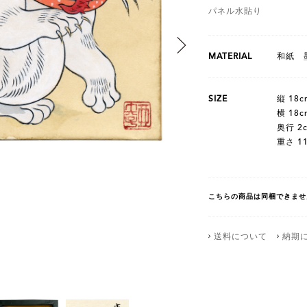
パネル水貼り
MATERIAL
和紙 
SIZE
縦 18c
横 18c
奥行 2
重さ 1
こちらの商品は同梱できませ
送料について
納期