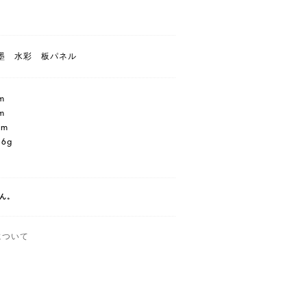
墨 水彩 板パネル
m
m
cm
16g
ん。
について