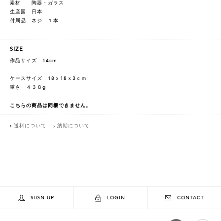
素材 陶器・ガラス
生産国 日本
付属品 ネジ １本
SIZE
作品サイズ 14cm
ケースサイズ 18ｘ18ｘ3ｃｍ
重さ ４３８g
こちらの商品は同梱できません。
送料について
納期について
SIGN UP
LOGIN
CONTACT