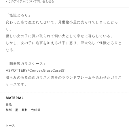
このアイテムについて問い合わせる
「怪獣どろり」
変わった姿で産まれたせいで、見世物小屋に売られてしまったどろ
り。
優しい女の子に買い取られて飼い犬として幸せに暮らしている。
しかし、女の子に危害を加える相手に怒り、巨大化して怪獣どろりと
なる。
「陶器製ガラスケース」
ASPOTTERY/ConvexGlassCase(S)
膨らみのある凸面ガラスと陶器のラウンドフレームを合わせたガラス
ケースです。
MATERIAL
作品
和紙 墨 顔料 色鉛筆
ケース