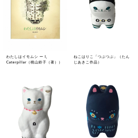
わたしはイモムシ ー I,
ねこはりこ「つぶつぶ」（たん
Caterpillar（桃山鈴子（著））
じあきこ作品）