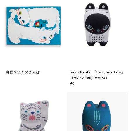
白猫２ひきのさんぽ
neko hariko 「haruninattara」
（Akiko Tanji works）
¥0